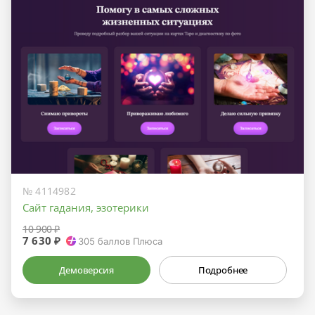
№ 4114982
Сайт гадания, эзотерики
10 900 ₽
7 630 ₽
305
баллов Плюса
Демоверсия
Подробнее