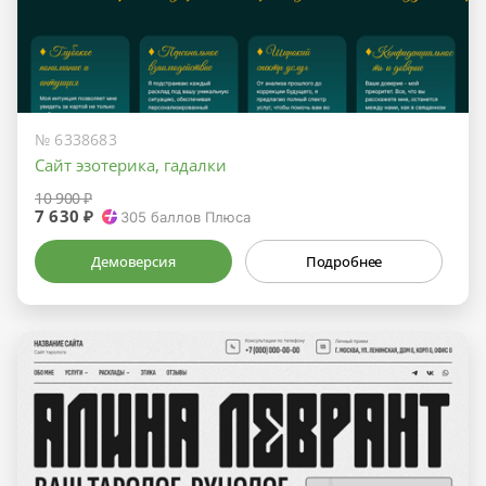
№ 6338683
Сайт эзотерика, гадалки
10 900 ₽
7 630 ₽
305
баллов Плюса
Демоверсия
Подробнее