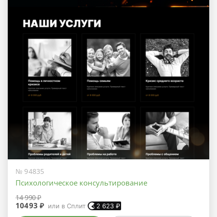
№ 94835
Психологическое консультирование
14 990 ₽
10493 ₽
или в Сплит
2 623
₽