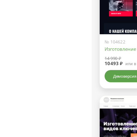
№ 104622
Изготовление
14 990 ₽
10493 ₽
или в
Демоверсия