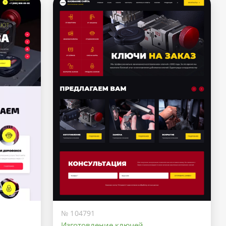
№ 104791
Изготовление ключей