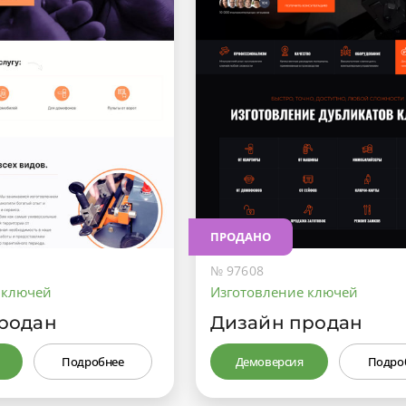
ПРОДАНО
№ 97608
 ключей
Изготовление ключей
родан
Дизайн продан
Подробнее
Демоверсия
Подро