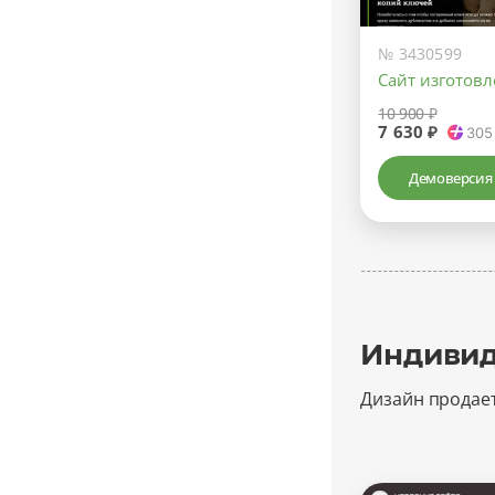
№ 3430599
Сайт изготов
10 900 ₽
7 630 ₽
305
Демоверсия
Индивид
Дизайн продае