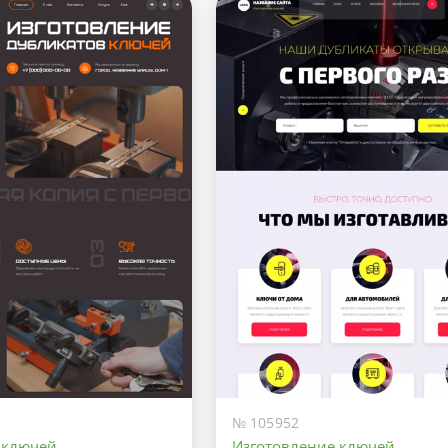
№ 105952
 ключей
Изготовление ключей