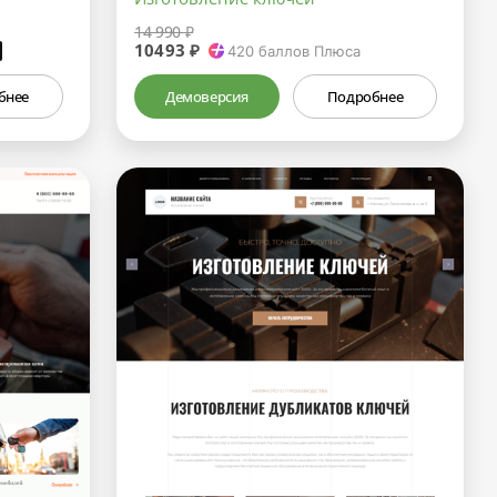
14 990 ₽
10493 ₽
₽
420
баллов Плюса
бнее
Демоверсия
Подробнее