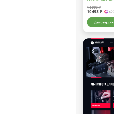
14 990 ₽
10493 ₽
42
Демоверсия