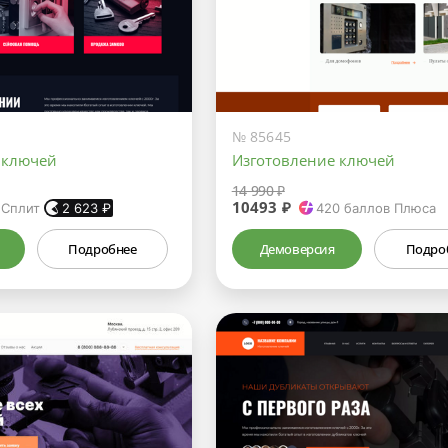
№ 85645
 ключей
Изготовление ключей
14 990 ₽
10493 ₽
 Сплит
2 623
₽
420
баллов Плюса
Подробнее
Демоверсия
Подро