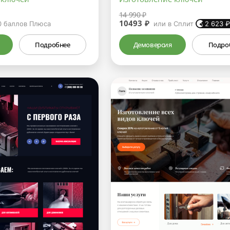
14 990 ₽
10493 ₽
0
баллов Плюса
или в Сплит
2 623
Подробнее
Демоверсия
Подро