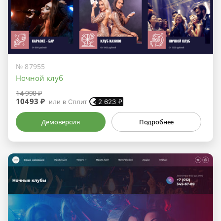
№ 87955
Ночной клуб
14 990 ₽
10493 ₽
или в Сплит
2 623
₽
Демоверсия
Подробнее