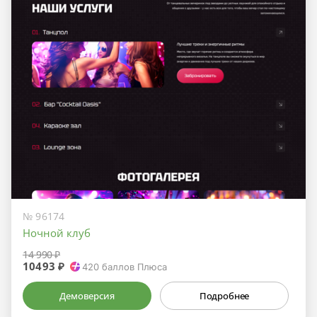
№ 96174
Ночной клуб
14 990 ₽
10493 ₽
420
баллов Плюса
Демоверсия
Подробнее