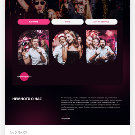
№ 89683