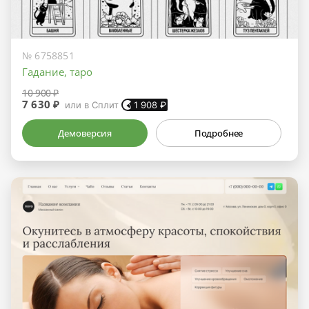
№ 6758851
Гадание, таро
10 900 ₽
7 630 ₽
или в Сплит
1 908
₽
Демоверсия
Подробнее