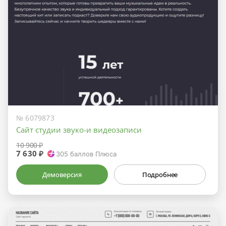
№ 6079873
Сайт студии звуко-и видеозаписи
10 900 ₽
7 630 ₽
305
баллов Плюса
Демоверсия
Подробнее