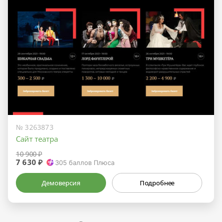
№ 3263873
Сайт театра
10 900 ₽
7 630 ₽
305
баллов Плюса
Демоверсия
Подробнее