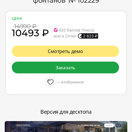
фонтанов' № 102229
ЦЕНА
14990 ₽
10493 ₽
420
баллов Плюса
или в Сплит
2 623
₽
Смотреть демо
Заказать
— в избранное
Версия для десктопа