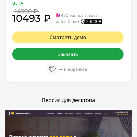
ЦЕНА
14990 ₽
10493 ₽
420
баллов Плюса
или в Сплит
2 623
₽
Смотреть демо
Заказать
— в избранное
Версия для десктопа