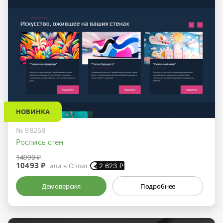
НОВИНКА
№ 98258
Роспись стен
14990 ₽
10493 ₽
или в Сплит
2 623
₽
Демоверсия
Подробнее