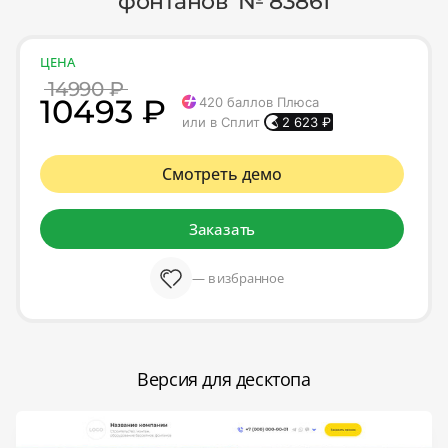
фонтанов' № 83861
ЦЕНА
14990 ₽
10493 ₽
420
баллов Плюса
или в Сплит
2 623
₽
Смотреть демо
Заказать
— в избранное
Версия для десктопа